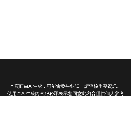
本頁面由AI生成，可能會發生錯誤。請查核重要資訊。
使用本AI生成內容服務即表示您同意此內容僅供個人參考
非商業用途，任何轉載分享皆不得違反法律或侵犯智慧財
產權，且您了解輸出內容可能不準確，所有爭議東森娛樂
保有最終解釋權