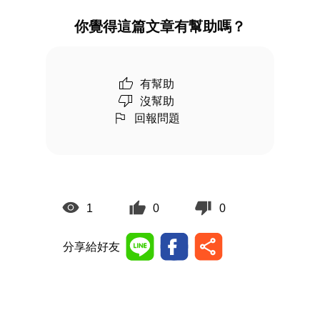
你覺得這篇文章有幫助嗎？
有幫助
沒幫助
回報問題
1
0
0
分享給好友