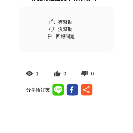
有幫助
沒幫助
回報問題
1
0
0
分享給好友