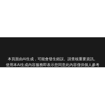
本頁面由AI生成，可能會發生錯誤。請查核重要資訊。
使用本AI生成內容服務即表示您同意此內容僅供個人參考
非商業用途，任何轉載分享皆不得違反法律或侵犯智慧財
產權，且您了解輸出內容可能不準確，所有爭議東森娛樂
保有最終解釋權
東森電視 版權所有 © 2025 EBC All Rights Reserved.
|
隱
私權政策