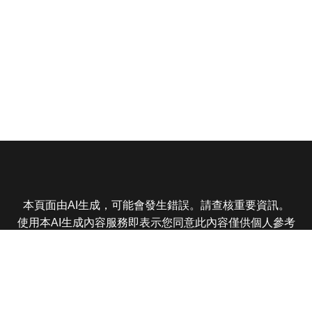
本頁面由AI生成，可能會發生錯誤。請查核重要資訊。
使用本AI生成內容服務即表示您同意此內容僅供個人參考
非商業用途，任何轉載分享皆不得違反法律或侵犯智慧財
產權，且您了解輸出內容可能不準確，所有爭議東森娛樂
保有最終解釋權