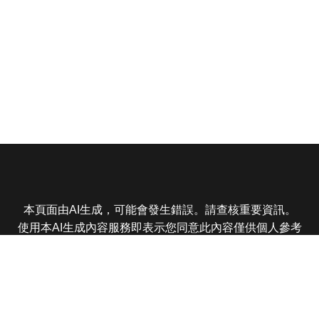
本頁面由AI生成，可能會發生錯誤。請查核重要資訊。
使用本AI生成內容服務即表示您同意此內容僅供個人參考
非商業用途，任何轉載分享皆不得違反法律或侵犯智慧財
產權，且您了解輸出內容可能不準確，所有爭議東森娛樂
保有最終解釋權