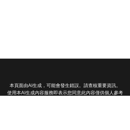
本頁面由AI生成，可能會發生錯誤。請查核重要資訊。
使用本AI生成內容服務即表示您同意此內容僅供個人參考
非商業用途，任何轉載分享皆不得違反法律或侵犯智慧財
產權，且您了解輸出內容可能不準確，所有爭議東森娛樂
保有最終解釋權