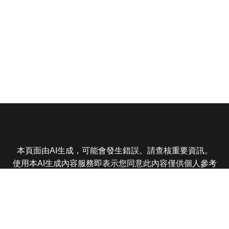
本頁面由AI生成，可能會發生錯誤。請查核重要資訊。
使用本AI生成內容服務即表示您同意此內容僅供個人參考
非商業用途，任何轉載分享皆不得違反法律或侵犯智慧財
產權，且您了解輸出內容可能不準確，所有爭議東森娛樂
保有最終解釋權