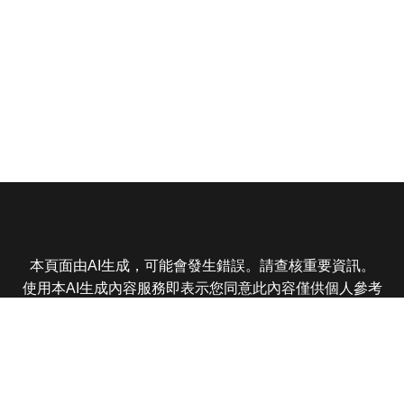
本頁面由AI生成，可能會發生錯誤。請查核重要資訊。
使用本AI生成內容服務即表示您同意此內容僅供個人參考
非商業用途，任何轉載分享皆不得違反法律或侵犯智慧財
產權，且您了解輸出內容可能不準確，所有爭議東森娛樂
保有最終解釋權