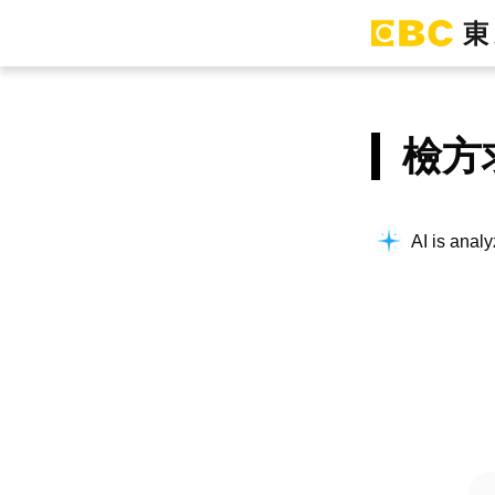
檢方
AI is analy