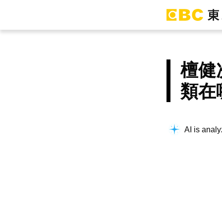
檀健
類在
AI is analy