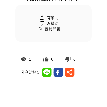
有幫助
沒幫助
回報問題
1
0
0
分享給好友