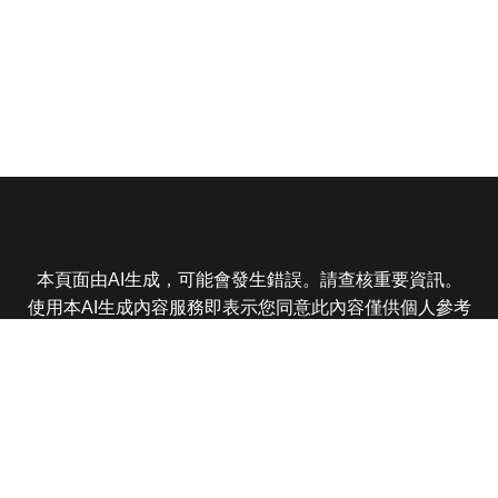
本頁面由AI生成，可能會發生錯誤。請查核重要資訊。
使用本AI生成內容服務即表示您同意此內容僅供個人參考
非商業用途，任何轉載分享皆不得違反法律或侵犯智慧財
產權，且您了解輸出內容可能不準確，所有爭議東森娛樂
保有最終解釋權
東森電視 版權所有 © 2025 EBC All Rights Reserved.
|
隱
私權政策