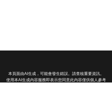
本頁面由AI生成，可能會發生錯誤。請查核重要資訊。
使用本AI生成內容服務即表示您同意此內容僅供個人參考
非商業用途，任何轉載分享皆不得違反法律或侵犯智慧財
產權，且您了解輸出內容可能不準確，所有爭議東森娛樂
保有最終解釋權