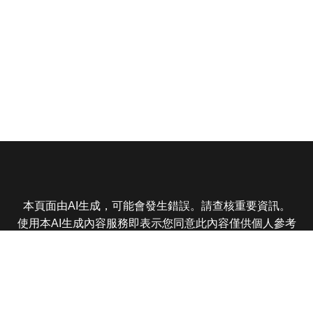
本頁面由AI生成，可能會發生錯誤。請查核重要資訊。
使用本AI生成內容服務即表示您同意此內容僅供個人參考
非商業用途，任何轉載分享皆不得違反法律或侵犯智慧財
產權，且您了解輸出內容可能不準確，所有爭議東森娛樂
保有最終解釋權