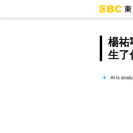
楊祐
生了
AI is analy