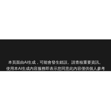
本頁面由AI生成，可能會發生錯誤。請查核重要資訊。
使用本AI生成內容服務即表示您同意此內容僅供個人參考
非商業用途，任何轉載分享皆不得違反法律或侵犯智慧財
產權，且您了解輸出內容可能不準確，所有爭議東森娛樂
保有最終解釋權
東森電視 版權所有 © 2025 EBC All Rights Reserved.
|
隱
私權政策