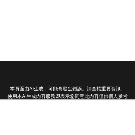
本頁面由AI生成，可能會發生錯誤。請查核重要資訊。
使用本AI生成內容服務即表示您同意此內容僅供個人參考
非商業用途，任何轉載分享皆不得違反法律或侵犯智慧財
產權，且您了解輸出內容可能不準確，所有爭議東森娛樂
保有最終解釋權