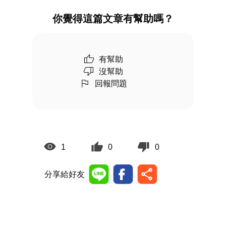
你覺得這篇文章有幫助嗎？
有幫助
沒幫助
回報問題
1
0
0
分享給好友