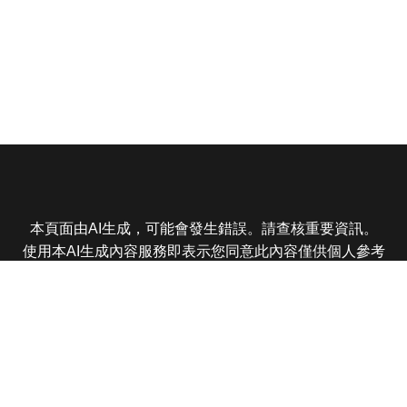
本頁面由AI生成，可能會發生錯誤。請查核重要資訊。
使用本AI生成內容服務即表示您同意此內容僅供個人參考
非商業用途，任何轉載分享皆不得違反法律或侵犯智慧財
產權，且您了解輸出內容可能不準確，所有爭議東森娛樂
保有最終解釋權
東森電視 版權所有 © 2025 EBC All Rights Reserved.
|
隱
私權政策