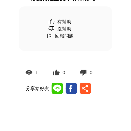
有幫助
沒幫助
回報問題
1
0
0
分享給好友