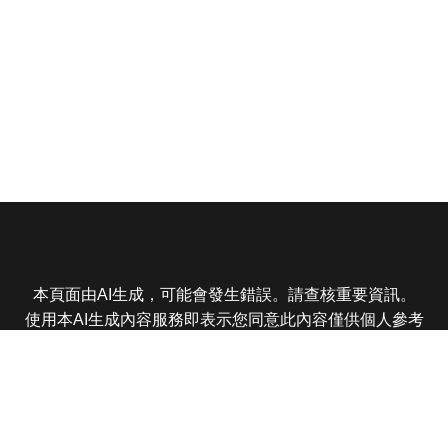
本頁面由AI生成，可能會發生錯誤。請查核重要資訊。
使用本AI生成內容服務即表示您同意此內容僅供個人參考
非商業用途，任何轉載分享皆不得違反法律或侵犯智慧財
產權，且您了解輸出內容可能不準確，所有爭議東森娛樂
保有最終解釋權