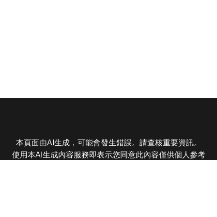
本頁面由AI生成，可能會發生錯誤。請查核重要資訊。
使用本AI生成內容服務即表示您同意此內容僅供個人參考
非商業用途，任何轉載分享皆不得違反法律或侵犯智慧財
產權，且您了解輸出內容可能不準確，所有爭議東森娛樂
保有最終解釋權