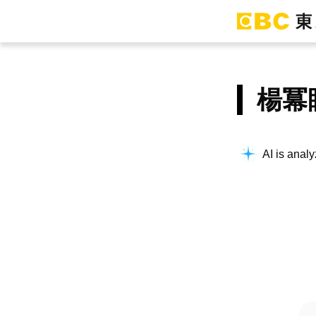
楊冪
AI is analy