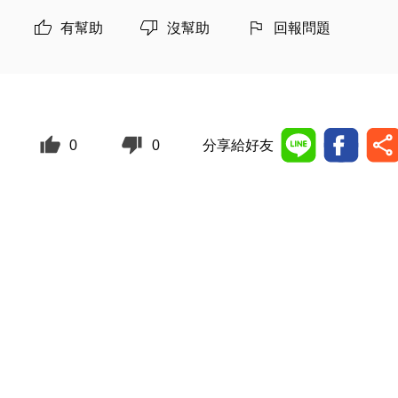
有幫助
沒幫助
回報問題
0
0
分享給好友