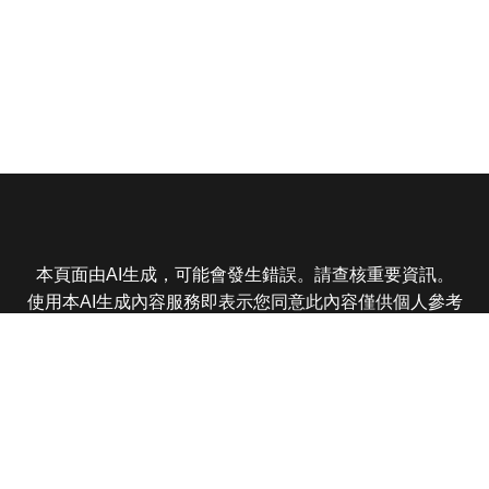
本頁面由AI生成，可能會發生錯誤。請查核重要資訊。
使用本AI生成內容服務即表示您同意此內容僅供個人參考
非商業用途，任何轉載分享皆不得違反法律或侵犯智慧財
產權，且您了解輸出內容可能不準確，所有爭議東森娛樂
保有最終解釋權
東森電視 版權所有 © 2025 EBC All Rights Reserved.
|
隱
私權政策