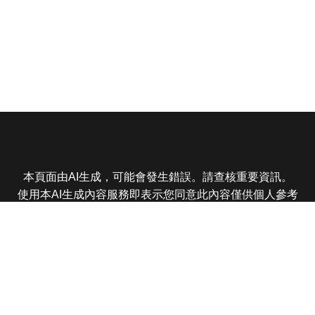
本頁面由AI生成，可能會發生錯誤。請查核重要資訊。
使用本AI生成內容服務即表示您同意此內容僅供個人參考
非商業用途，任何轉載分享皆不得違反法律或侵犯智慧財
產權，且您了解輸出內容可能不準確，所有爭議東森娛樂
保有最終解釋權
東森電視 版權所有 © 2025 EBC All Rights Reserved.
|
隱
私權政策