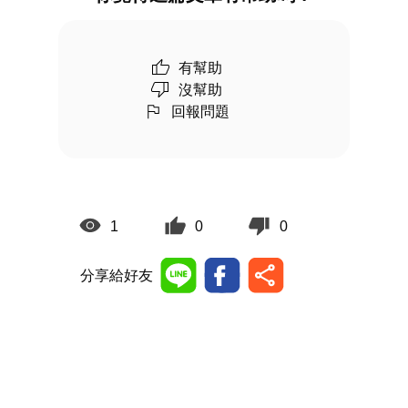
有幫助
沒幫助
回報問題
1
0
0
分享給好友