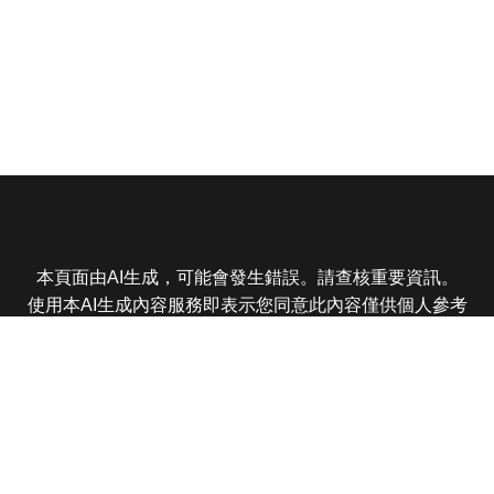
本頁面由AI生成，可能會發生錯誤。請查核重要資訊。
使用本AI生成內容服務即表示您同意此內容僅供個人參考
非商業用途，任何轉載分享皆不得違反法律或侵犯智慧財
產權，且您了解輸出內容可能不準確，所有爭議東森娛樂
保有最終解釋權
東森電視 版權所有 © 2025 EBC All Rights Reserved.
|
隱
私權政策