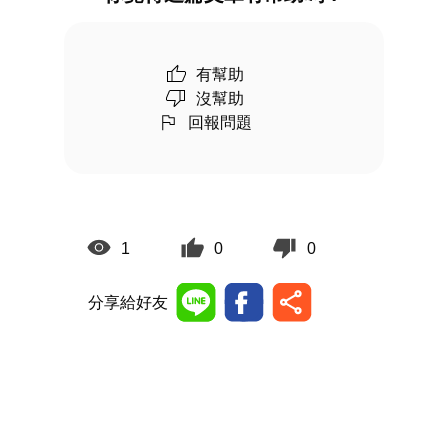
有幫助
沒幫助
回報問題
1
0
0
分享給好友