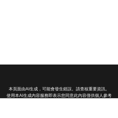
本頁面由AI生成，可能會發生錯誤。請查核重要資訊。
使用本AI生成內容服務即表示您同意此內容僅供個人參考
非商業用途，任何轉載分享皆不得違反法律或侵犯智慧財
產權，且您了解輸出內容可能不準確，所有爭議東森娛樂
保有最終解釋權