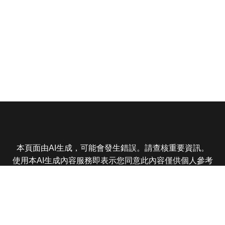
本頁面由AI生成，可能會發生錯誤。請查核重要資訊。
使用本AI生成內容服務即表示您同意此內容僅供個人參考
非商業用途，任何轉載分享皆不得違反法律或侵犯智慧財
產權，且您了解輸出內容可能不準確，所有爭議東森娛樂
保有最終解釋權