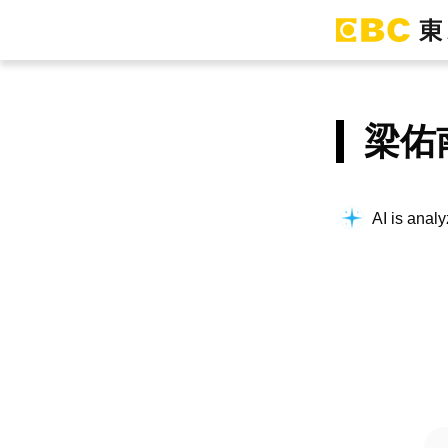
梁佑
AI is analy