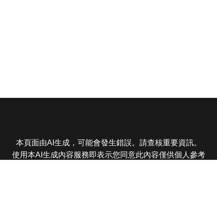
本頁面由AI生成，可能會發生錯誤。請查核重要資訊。
使用本AI生成內容服務即表示您同意此內容僅供個人參考
非商業用途，任何轉載分享皆不得違反法律或侵犯智慧財
產權，且您了解輸出內容可能不準確，所有爭議東森娛樂
保有最終解釋權