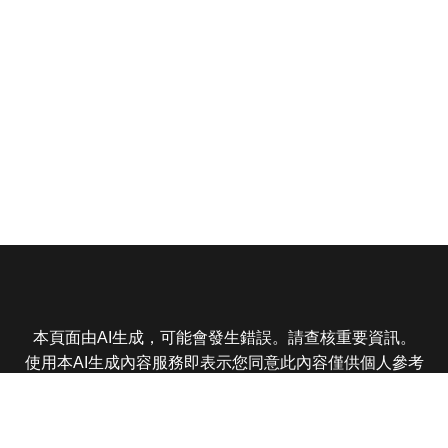
本頁面由AI生成，可能會發生錯誤。請查核重要資訊。
使用本AI生成內容服務即表示您同意此內容僅供個人參考
非商業用途，任何轉載分享皆不得違反法律或侵犯智慧財
產權，且您了解輸出內容可能不準確，所有爭議東森娛樂
保有最終解釋權