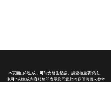
本頁面由AI生成，可能會發生錯誤。請查核重要資訊。
使用本AI生成內容服務即表示您同意此內容僅供個人參考
非商業用途，任何轉載分享皆不得違反法律或侵犯智慧財
產權，且您了解輸出內容可能不準確，所有爭議東森娛樂
保有最終解釋權