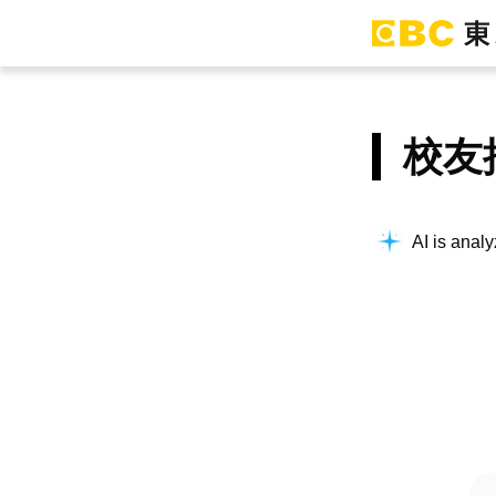
校友
AI is analy