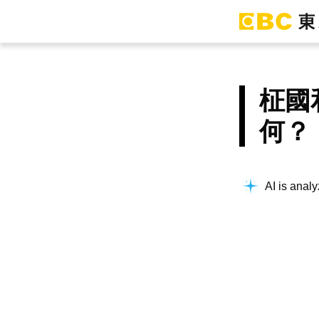
柾國
何？
AI is analy