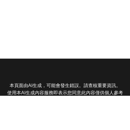
本頁面由AI生成，可能會發生錯誤。請查核重要資訊。
使用本AI生成內容服務即表示您同意此內容僅供個人參考
非商業用途，任何轉載分享皆不得違反法律或侵犯智慧財
產權，且您了解輸出內容可能不準確，所有爭議東森娛樂
保有最終解釋權