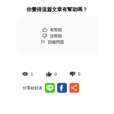
你覺得這篇文章有幫助嗎？
有幫助
沒幫助
回報問題
1
0
0
分享給好友