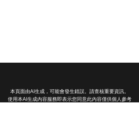
本頁面由AI生成，可能會發生錯誤。請查核重要資訊。
使用本AI生成內容服務即表示您同意此內容僅供個人參考
非商業用途，任何轉載分享皆不得違反法律或侵犯智慧財
產權，且您了解輸出內容可能不準確，所有爭議東森娛樂
保有最終解釋權