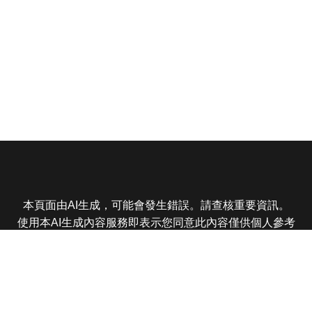
本頁面由AI生成，可能會發生錯誤。請查核重要資訊。
使用本AI生成內容服務即表示您同意此內容僅供個人參考
非商業用途，任何轉載分享皆不得違反法律或侵犯智慧財
產權，且您了解輸出內容可能不準確，所有爭議東森娛樂
保有最終解釋權