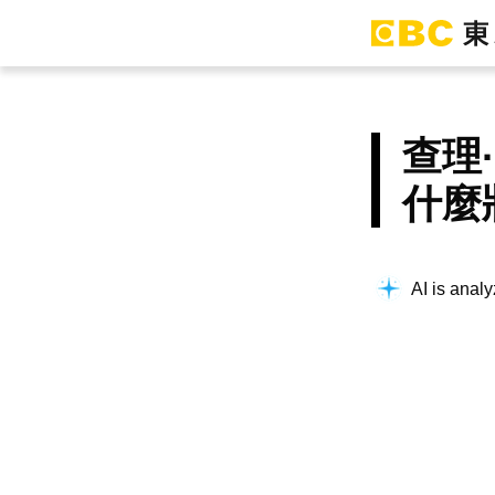
查理
什麼
AI is analy