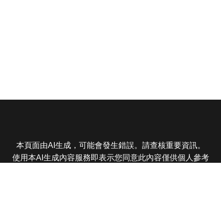
本頁面由AI生成，可能會發生錯誤。請查核重要資訊。
使用本AI生成內容服務即表示您同意此內容僅供個人參考
非商業用途，任何轉載分享皆不得違反法律或侵犯智慧財
產權，且您了解輸出內容可能不準確，所有爭議東森娛樂
保有最終解釋權