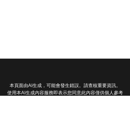
本頁面由AI生成，可能會發生錯誤。請查核重要資訊。
使用本AI生成內容服務即表示您同意此內容僅供個人參考
非商業用途，任何轉載分享皆不得違反法律或侵犯智慧財
產權，且您了解輸出內容可能不準確，所有爭議東森娛樂
保有最終解釋權