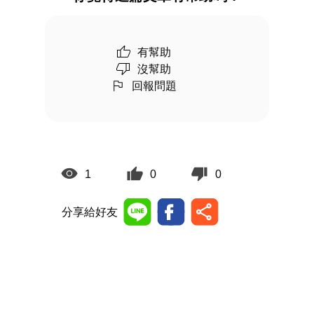
有幫助
沒幫助
回報問題
1
0
0
分享給好友