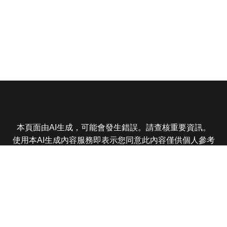
本頁面由AI生成，可能會發生錯誤。請查核重要資訊。
使用本AI生成內容服務即表示您同意此內容僅供個人參考
非商業用途，任何轉載分享皆不得違反法律或侵犯智慧財
產權，且您了解輸出內容可能不準確，所有爭議東森娛樂
保有最終解釋權
東森電視 版權所有 © 2025 EBC All Rights Reserved.
|
隱
私權政策