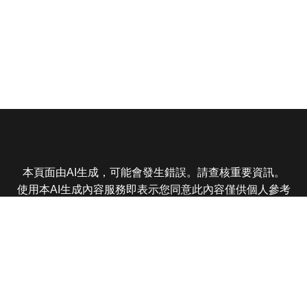
本頁面由AI生成，可能會發生錯誤。請查核重要資訊。
使用本AI生成內容服務即表示您同意此內容僅供個人參考
非商業用途，任何轉載分享皆不得違反法律或侵犯智慧財
產權，且您了解輸出內容可能不準確，所有爭議東森娛樂
保有最終解釋權
東森電視 版權所有 © 2025 EBC All Rights Reserved.
|
隱
私權政策