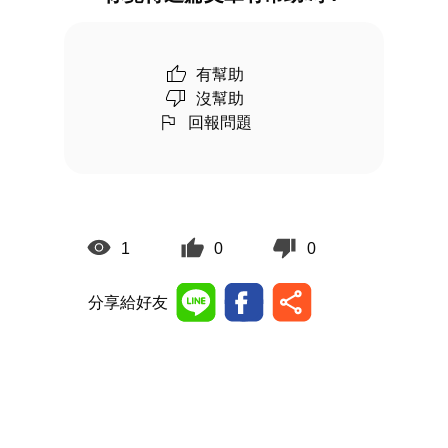
有幫助
沒幫助
回報問題
1
0
0
分享給好友