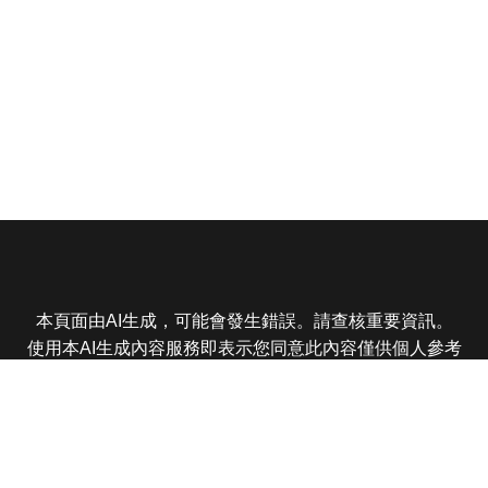
本頁面由AI生成，可能會發生錯誤。請查核重要資訊。
使用本AI生成內容服務即表示您同意此內容僅供個人參考
非商業用途，任何轉載分享皆不得違反法律或侵犯智慧財
產權，且您了解輸出內容可能不準確，所有爭議東森娛樂
保有最終解釋權