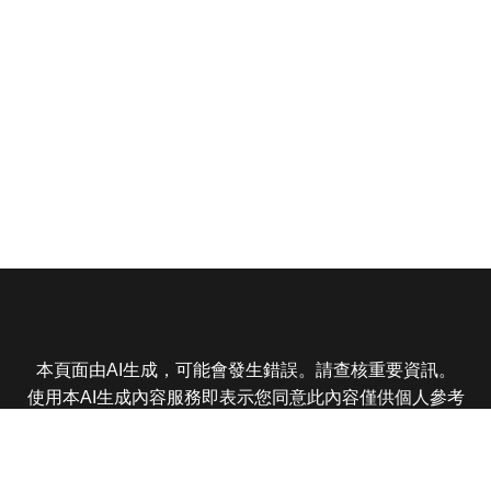
本頁面由AI生成，可能會發生錯誤。請查核重要資訊。
使用本AI生成內容服務即表示您同意此內容僅供個人參考
非商業用途，任何轉載分享皆不得違反法律或侵犯智慧財
產權，且您了解輸出內容可能不準確，所有爭議東森娛樂
保有最終解釋權