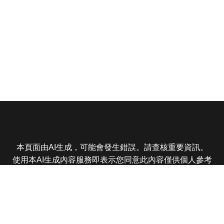
本頁面由AI生成，可能會發生錯誤。請查核重要資訊。
使用本AI生成內容服務即表示您同意此內容僅供個人參考
非商業用途，任何轉載分享皆不得違反法律或侵犯智慧財
產權，且您了解輸出內容可能不準確，所有爭議東森娛樂
保有最終解釋權