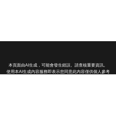
本頁面由AI生成，可能會發生錯誤。請查核重要資訊。
使用本AI生成內容服務即表示您同意此內容僅供個人參考
非商業用途，任何轉載分享皆不得違反法律或侵犯智慧財
產權，且您了解輸出內容可能不準確，所有爭議東森娛樂
保有最終解釋權
東森電視 版權所有 © 2025 EBC All Rights Reserved.
|
隱
私權政策