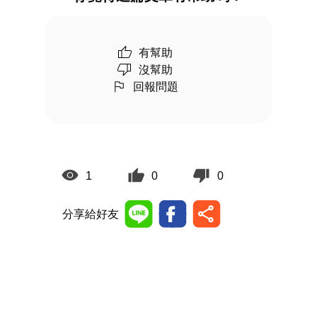
有幫助
沒幫助
回報問題
1
0
0
分享給好友