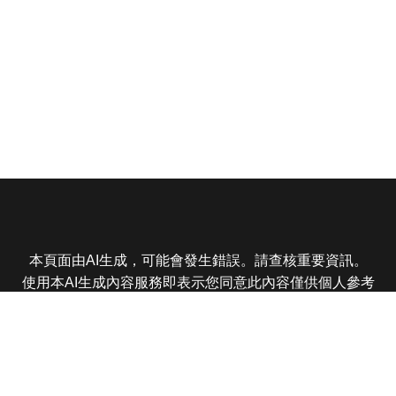
本頁面由AI生成，可能會發生錯誤。請查核重要資訊。
使用本AI生成內容服務即表示您同意此內容僅供個人參考
非商業用途，任何轉載分享皆不得違反法律或侵犯智慧財
產權，且您了解輸出內容可能不準確，所有爭議東森娛樂
保有最終解釋權