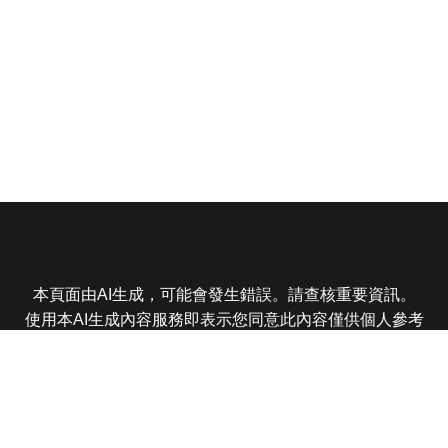
本頁面由AI生成，可能會發生錯誤。請查核重要資訊。
使用本AI生成內容服務即表示您同意此內容僅供個人參考
非商業用途，任何轉載分享皆不得違反法律或侵犯智慧財
產權，且您了解輸出內容可能不準確，所有爭議東森娛樂
保有最終解釋權