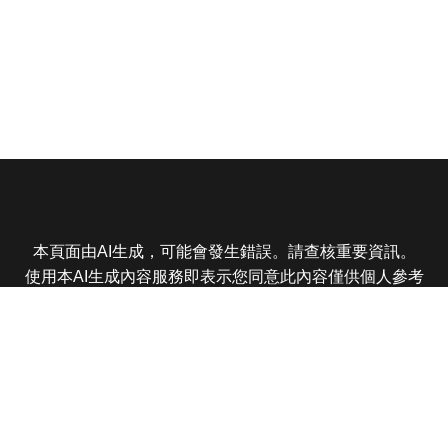
本頁面由AI生成，可能會發生錯誤。請查核重要資訊。
使用本AI生成內容服務即表示您同意此內容僅供個人參考
非商業用途，任何轉載分享皆不得違反法律或侵犯智慧財
產權，且您了解輸出內容可能不準確，所有爭議東森娛樂
保有最終解釋權
東森電視 版權所有 © 2025 EBC All Rights Reserved.
|
隱
私權政策