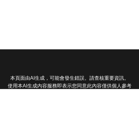
本頁面由AI生成，可能會發生錯誤。請查核重要資訊。
使用本AI生成內容服務即表示您同意此內容僅供個人參考
非商業用途，任何轉載分享皆不得違反法律或侵犯智慧財
產權，且您了解輸出內容可能不準確，所有爭議東森娛樂
保有最終解釋權
東森電視 版權所有 © 2025 EBC All Rights Reserved.
|
隱
私權政策