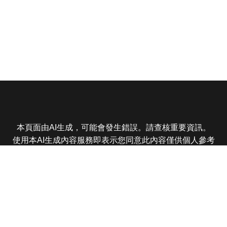
本頁面由AI生成，可能會發生錯誤。請查核重要資訊。
使用本AI生成內容服務即表示您同意此內容僅供個人參考
非商業用途，任何轉載分享皆不得違反法律或侵犯智慧財
產權，且您了解輸出內容可能不準確，所有爭議東森娛樂
保有最終解釋權
東森電視 版權所有 © 2025 EBC All Rights Reserved.
|
隱
私權政策