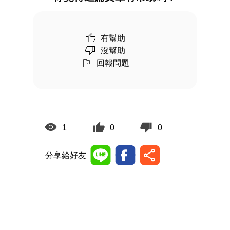
有幫助
沒幫助
回報問題
1
0
0
分享給好友