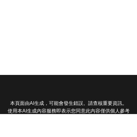
本頁面由AI生成，可能會發生錯誤。請查核重要資訊。
使用本AI生成內容服務即表示您同意此內容僅供個人參考
非商業用途，任何轉載分享皆不得違反法律或侵犯智慧財
產權，且您了解輸出內容可能不準確，所有爭議東森娛樂
保有最終解釋權