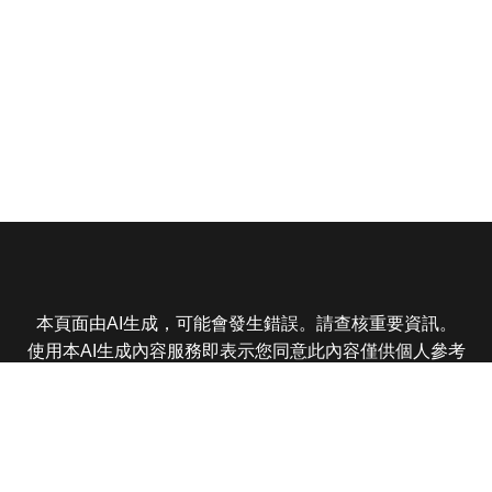
本頁面由AI生成，可能會發生錯誤。請查核重要資訊。
使用本AI生成內容服務即表示您同意此內容僅供個人參考
非商業用途，任何轉載分享皆不得違反法律或侵犯智慧財
產權，且您了解輸出內容可能不準確，所有爭議東森娛樂
保有最終解釋權