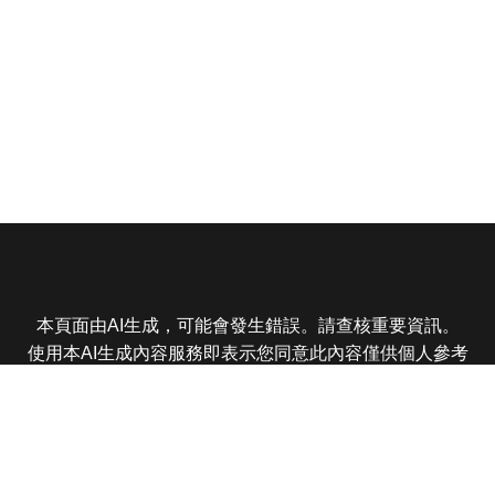
本頁面由AI生成，可能會發生錯誤。請查核重要資訊。
使用本AI生成內容服務即表示您同意此內容僅供個人參考
非商業用途，任何轉載分享皆不得違反法律或侵犯智慧財
產權，且您了解輸出內容可能不準確，所有爭議東森娛樂
保有最終解釋權